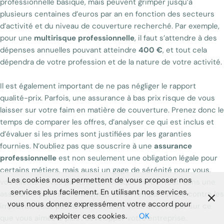
professionnelle basique, mais peuvent grimper jusqu’à
plusieurs centaines d’euros par an en fonction des secteurs
d’activité et du niveau de couverture recherché. Par exemple,
pour une
multirisque professionnelle
, il faut s’attendre à des
dépenses annuelles pouvant atteindre
400 €
, et tout cela
dépendra de votre profession et de la nature de votre activité.
Il est également important de ne pas négliger le rapport
qualité-prix. Parfois, une assurance à bas prix risque de vous
laisser sur votre faim en matière de couverture. Prenez donc le
temps de comparer les offres, d’analyser ce qui est inclus et
d’évaluer si les primes sont justifiées par les garanties
fournies. N’oubliez pas que souscrire à une
assurance
professionnelle
est non seulement une obligation légale pour
certains métiers, mais aussi un gage de sérénité pour vous,
Les cookies nous permettent de vous proposer nos
vos clients et vos partenaires. Chaque euro investi dans une
services plus facilement. En utilisant nos services,
assurance peut se transformer en un rempart solide contre les
vous nous donnez expressément votre accord pour
imprévus, vous permettant ainsi de vous concentrer sur ce
exploiter ces cookies.
OK
que vous aimez le plus : développer votre entreprise.